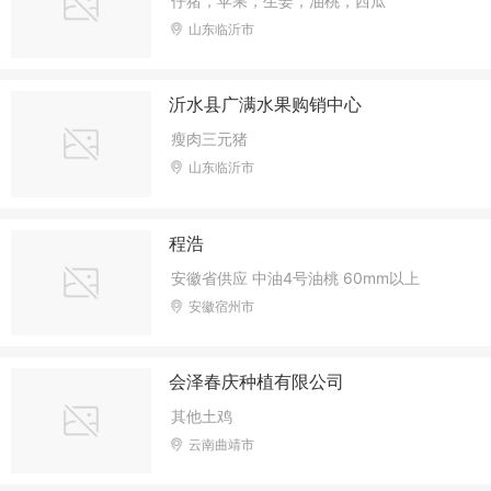
仔猪，苹果，生姜，油桃，西瓜
山东临沂市
沂水县广满水果购销中心
瘦肉三元猪
山东临沂市
程浩
安徽省供应 中油4号油桃 60mm以上
安徽宿州市
会泽春庆种植有限公司
其他土鸡
云南曲靖市