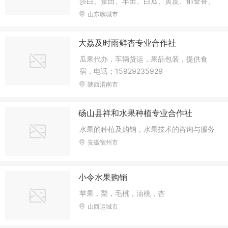
莎白、景田、丰田、白瓜、黄皮、郁金香、
网纹、哈密瓜、花蕾、羊角脆、长香玉、西
山东聊城市
州蜜、脆梨、翠蜜、东方密、流星、冬瓜、
圣女果、黄瓜、油桃、人参果等各种瓜果蔬
大荔及时雨鲜杏专业合作社
菜。
瓜果代办，车辆货运，果品包装，提供食
宿，电话；15929235929
陕西渭南市
砀山县祥和水果种植专业合作社
水果的种植及购销，水果技术的咨询与服务
安徽宿州市
小令水果购销
苹果，梨，毛桃，油桃，杏
山西运城市