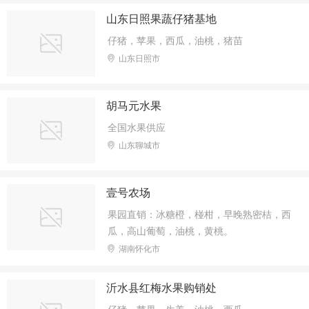
山东日照果蔬仔猪基地
仔猪，苹果，西瓜，油桃，猪苗
山东日照市
胡马元水果
全国水果供应
山东聊城市
壹号农场
果园直销：冰糖橙，椪柑，早晚熟密桔，西
瓜，高山葡萄，油桃，黄桃。
湖南怀化市
沂水县红梅水果购销处