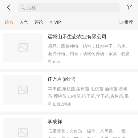
综合
人气
评论
VIP
推荐
运城山禾生态农业有限公司
果品、蔬菜种植、销售；林木种子：苗木、
花卉种植、销售；动物饲养场：家禽、牲畜
养殖、销售；农家乐住宿、餐饮服务（食品
山西
经营）；农业技术开发、咨询、转让、推广
服务；食品生产。
任万君(经理)
苹果苗,核桃苗,梨树苗,毛桃苗,油桃苗,枣树
苗,樱桃苗,山楂苗,柿子苗,李子苗,杏树苗.果
树实生苗：海棠苗，杜梨苗，山桃苗，山杏
山西运城市
苗，钙果苗，花椒苗.核桃苗.
李成祥
瓜果蔬菜：久红瑞、绿宝、八里香、丰雷、