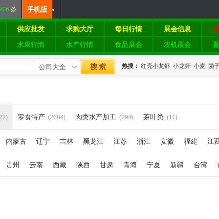
手机版
206
条
供应批发
求购大厅
每日行情
展会信息
水果行情
水产行情
食品展会
农机展会
热搜：
红壳小龙虾
小龙虾
小麦
菌
零食特产
肉类水产加工
茶叶类
22)
(2684)
(294)
(11)
内蒙古
辽宁
吉林
黑龙江
江苏
浙江
安徽
福建
江
贵州
云南
西藏
陕西
甘肃
青海
宁夏
新疆
台湾