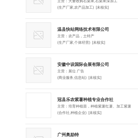
主营：大量收购石栗果,石栗果深加工
(生产厂家,农产品加工) [未核实]
温县快站网络技术有限公司
主营：农产品，土特产
(生产厂家,个体经营) [未核实]
安徽中设国际会展有限公司
主营：展位 广告
(商业服务,信息站) [未核实]
冠县乐农紫薯种植专业合作社
主营：培育种植苗，种植紫薯红薯、加工紫薯
(合作社,种植企业) [未核实]
广州奥励特