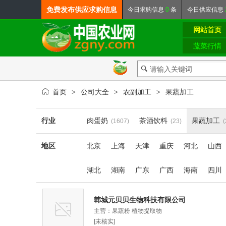
免费发布
供应求购信息
今日
求购信息
0
条
今日
供应信息
网站首页
蔬菜行情
首页
公司大全
农副加工
果蔬加工
>
>
>
行业
肉蛋奶
茶酒饮料
果蔬加工
(1607)
(23)
(
地区
北京
上海
天津
重庆
河北
山西
湖北
湖南
广东
广西
海南
四川
韩城元贝贝生物科技有限公司
主营：果蔬粉 植物提取物
[未核实]