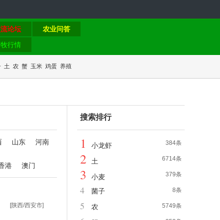
交流论坛
农业问答
畜牧行情
子
土
农
蟹
玉米
鸡蛋
养殖
搜索排行
1
西
山东
河南
384条
小龙虾
2
6714条
土
香港
澳门
3
379条
小麦
4
8条
菌子
5
[陕西/西安市]
5749条
农