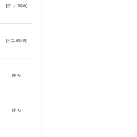
[河北/邯郸市]
[河南/濮阳市]
[重庆]
[重庆]