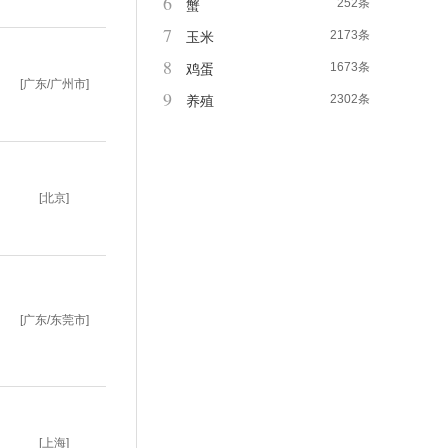
6
252条
蟹
7
2173条
玉米
8
1673条
鸡蛋
[广东/广州市]
9
2302条
养殖
[北京]
[广东/东莞市]
[上海]