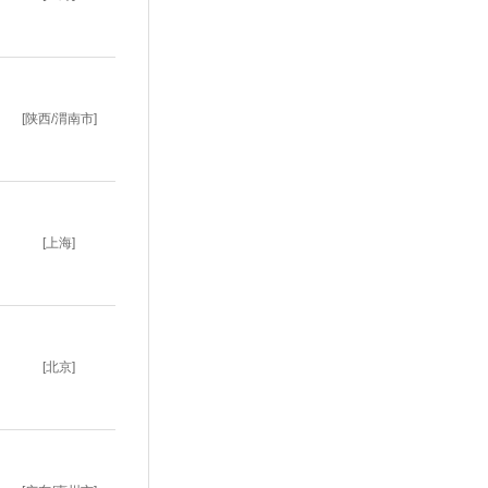
[陕西/渭南市]
[上海]
[北京]