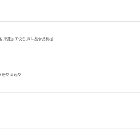
备,果蔬加工设备,调味品食品机械
长把梨 皇冠梨