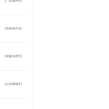
[广东/惠州市]
[河南/焦作市]
[安徽/合肥市]
[山东/聊城市]